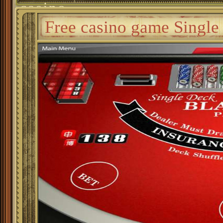
casino
Free casino game Single