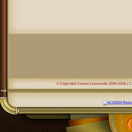
© Copyright
Casino Lemonade
2006-2026
|
C