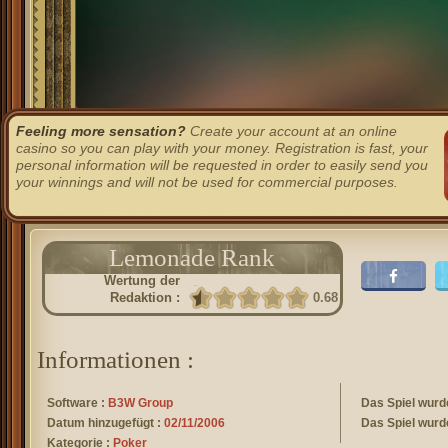
Feeling more sensation?
Create your account at an online
casino so you can play with your money. Registration is fast, your
personal information will be requested in order to easily send you
your winnings and will not be used for commercial purposes.
Lemonade Rank
Wertung der
Redaktion :
0.68
Informationen :
Software :
B3W Group
Das Spiel wurd
Datum hinzugefügt :
02/11/2006
Das Spiel wurd
Kategorie :
Poker