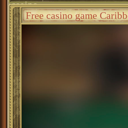
casino
Free casino game Caribb