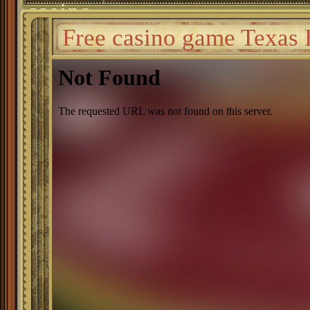
casino
Free casino game Texas 