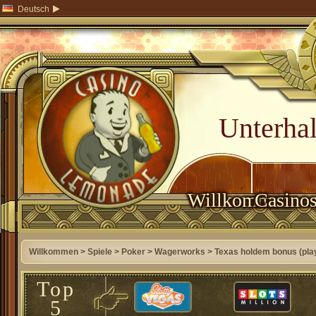
Deutsch
Unterhal
Willkommen
Casinos
Willkommen
>
Spiele
>
Poker
>
Wagerworks
>
Texas holdem bonus (play
Top
5