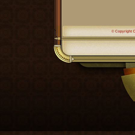
© Copyright
C