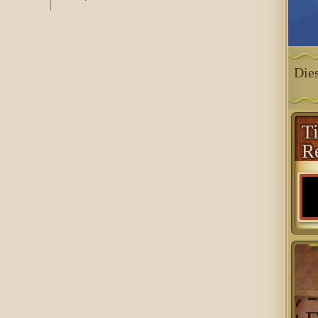
Dies
Ti
R