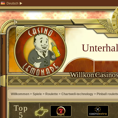
Deutsch
Unterhal
Willkommen
Casinos
Willkommen
>
Spiele
>
Roulette
>
Chartwell-technology
>
Pinball roulett
Top
5