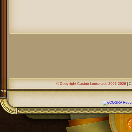
© Copyright
Casino Lemonade
2006-2026
|
C