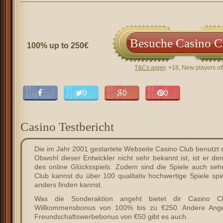
Besuche Casino C
100% up to 250€
T&Cs apply
, +18, New players of
0
0
0
Casino Testbericht
Die im Jahr 2001 gestartete Webseite Casino Club benutzt 
Obwohl dieser Entwickler nicht sehr bekannt ist, ist er de
des online Glücksspiels. Zudem sind die Spiele auch se
Club kannst du über 100 qualitativ hochwertige Spiele spi
anders finden kannst.
Was die Sonderaktion angeht bietet dir Casino C
Willkommensbonus von 100% bis zu €250. Andere Angeb
Freundschaftswerbebonus von €50 gibt es auch.