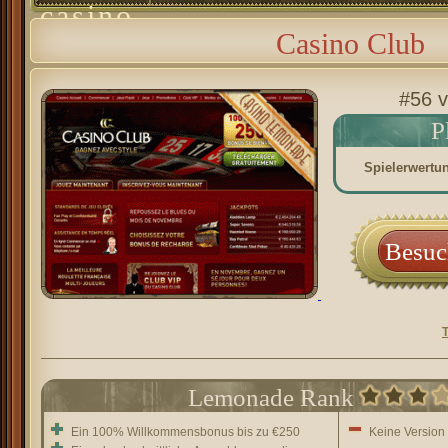
casino
Casino Club
#56 
P
Spielerwertun
Besuc
Lemonade Rank
Ein 100% Willkommensbonus bis zu €250
Keine Version