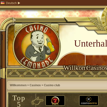
Deutsch
Unterhal
Willkommen
Casinos
Willkommen
>
Casinos
>
Casino club
Top
5