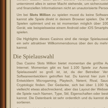
unternimmt alles in seiner Macht stehende, um sicherzuste
und finanziellen Informationen nicht an unautorisierte Per
Um bei
Slots Million
zu spielen musst du keine Softwar
kannst alle Spiele direkt in deinem Browser spielen. Die 
Spielen optimiert und es ist momentan möglich über 10
Gerät, wie beispielsweise einem Android oder iOS Smartp
spielen.
Die Highlights dieses Casinos sind die riesige Spielauswa
ein sehr attraktiver Willkommensbonus über den du mehr 
kannst.
Die Spielauswahl
Das Casino Slots Million bietet momentan die größte A
Internet. Momentan gibt es fast 1.100 Spiele zur Aus
Spielauswahl so groß ist, ist, da der Betreiber Ve
Softwareentwicklern getroffen hat. Du kannst hier zum 
Entwicklern Microgaming, Playtech,
Netent
, Rival, Sau
Cryptologic finden. Der Gedanke, sich bei über 1.100 Sp
vielleicht etwas abschreckend, aber das Layout der Webseite
die Spiele nach Namen, Type, Stil, Eigenschaften oder bes
kannst. Die Datenbank ist sehr ordentlich und du kannst 
sortieren.