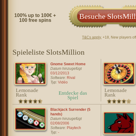
Besuche SlotsMill
100% up to 100€ +
100 free spins
T&Cs apply
, +18, New players of
Spieleliste SlotsMillion
Gnome Sweet Home
Datum hinzugefügt
03/12/2013
Software:
Rival
Typ:
Vidéo
Lemonade
Lemonade
Entdecke das
Rank
Rank
Spiel
Blackjack Surrender (5
hands)
Datum hinzugefügt
02/08/2006
Software:
Playtech
Typ:
-