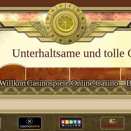
Unterhaltsame und tolle 
Willkommen
Casinospiele
Online Casino
B