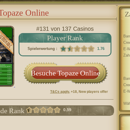
Topaze Online
Z
#131 von 137 Casinos
Player Rank
Bank
Cred
Spielerwertung :
1.76
E-W
Zah
Besuche Topaze Online
Bank
Cred
E-W
T&Cs apply
, +18, New players offer
Wäh
de Rank
0.59