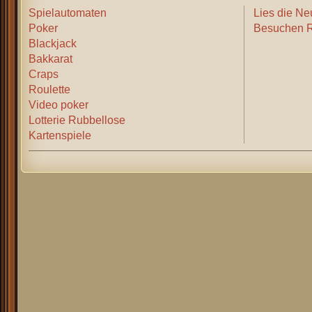
Spielautomaten
Lies die Ne
Poker
Besuchen 
Blackjack
Bakkarat
Craps
Roulette
Video poker
Lotterie Rubbellose
Kartenspiele