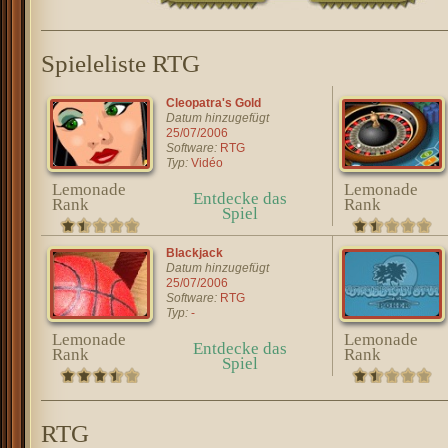
Spieleliste RTG
Cleopatra's Gold
Datum hinzugefügt
25/07/2006
Software:
RTG
Typ:
Vidéo
Lemonade
Lemonade
Entdecke das
Rank
Rank
Spiel
Blackjack
Datum hinzugefügt
25/07/2006
Software:
RTG
Typ:
-
Lemonade
Lemonade
Entdecke das
Rank
Rank
Spiel
RTG