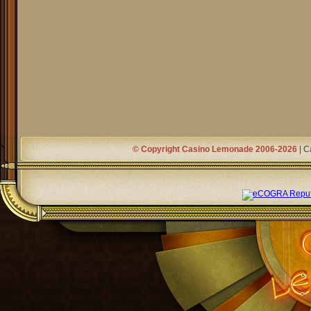
© Copyright
Casino Lemonade
2006-2026
|
C