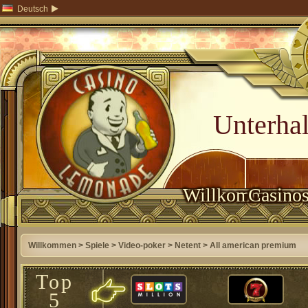
Deutsch
Unterhal
Willkommen
Casinos
Willkommen
>
Spiele
>
Video-poker
>
Netent
>
All american premium
Top
5