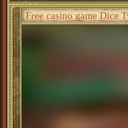
casino
Free casino game Dice T