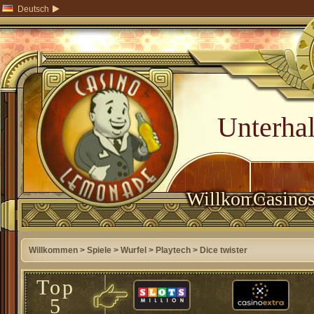
Deutsch
Unterhal
Willkommen
Casinos
Willkommen
>
Spiele
>
Wurfel
>
Playtech
>
Dice twister
Top
5