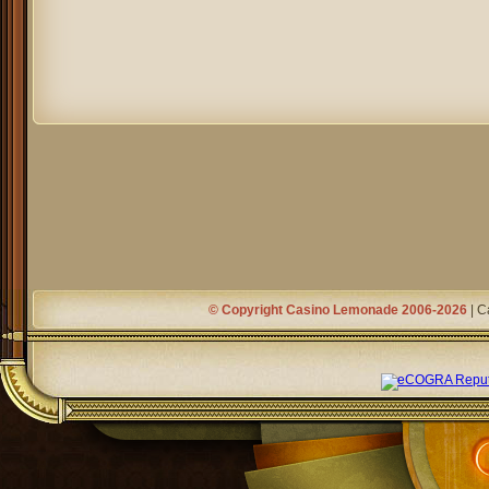
© Copyright
Casino Lemonade
2006-2026
|
C