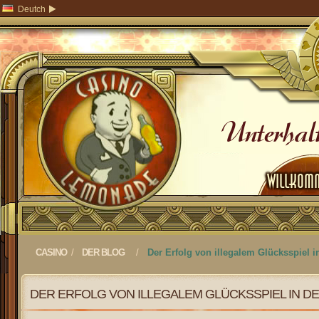
Deutch
Unterhalt
Willkom
CASINO
/
DER BLOG
/
Der Erfolg von illegalem Glücksspiel i
DER ERFOLG VON ILLEGALEM GLÜCKSSPIEL IN D