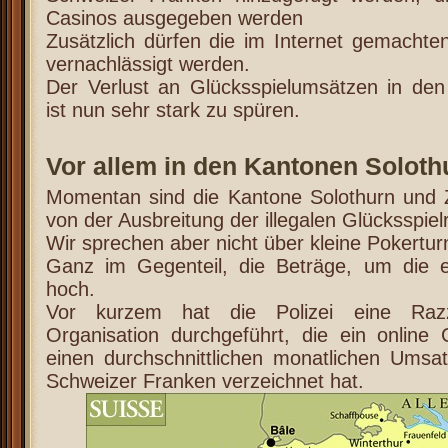
Casinos ausgegeben werden
Zusätzlich dürfen die im Internet gemachte
vernachlässigt werden.
Der Verlust an Glücksspielumsätzen in de
ist nun sehr stark zu spüren.
Vor allem in den Kantonen Soloth
Momentan sind die Kantone Solothurn und 
von der Ausbreitung der illegalen Glücksspie
Wir sprechen aber nicht über kleine Pokertur
Ganz im Gegenteil, die Beträge, um die 
hoch.
Vor kurzem hat die Polizei eine Razzi
Organisation durchgeführt, die ein online 
einen durchschnittlichen monatlichen Umsat
Schweizer Franken verzeichnet hat.