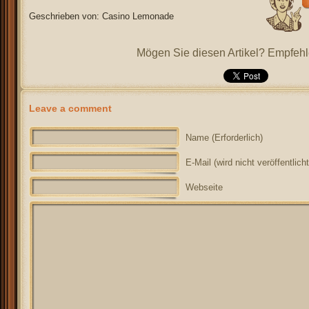
Geschrieben von: Casino Lemonade
Mögen Sie diesen Artikel? Empfehl
Leave a comment
Name (Erforderlich)
E-Mail (wird nicht veröffentlicht
Webseite