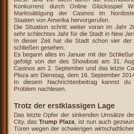
Konkurrenz durch Online Glücksspiel W
Marktsättigung der Casinos im Nordoste
Staaten von Amerika hervorgerufen.
Die Situation schritt weiter voran im Jahr 
sehr schlechtes Jahr für die Stadt in New Je
In dieser Zeit hat die Stadt schon vier der
schließen gesehen.
Es begann alles im Januar mit der Schließun
gefolgt von der des Showboat am 31. Aug
Casinos am 2. September und das letzte C
Plaza am Dienstag, dem 16. September 201
In diesem Nachrichtenbeitrag kannst du
Problem nachlesen.
Trotz der erstklassigen Lage
Das letzte Opfer der sinkenden Umsätze der
City, das
Trump Plaza
, ist nun auch gezwu
Türen wegen der schwierigen wirtschaftlichen