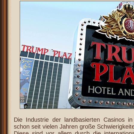
Die Industrie der landbasierten Casinos in 
schon seit vielen Jahren große Schwierigkeit
Diese sind vor allem durch die internationa