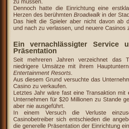
zu müssen.
Dennoch hatte die Einrichtung eine erstk
Herzen des berühmten
Broadwalk
in der Stad
Das hielt die Spieler aber nicht davon ab 
und nach zu verlassen, und neuere Casinos 
Ein vernachlässigter Service 
Präsentation
Seit mehreren Jahren verzeichnet das 
niedrigere Umsätze mit ihrem Hauptunte
Entertainment Resorts
.
Aus diesem Grund versuchte das Unterneh
Casino zu verkaufen.
Letztes Jahr wäre fast eine Transaktion mit 
Unternehmen für $20 Millionen zu Stande 
aber nie ausgeführt.
In einem Versuch die Verluste einzus
Casinobetreiber sich entschieden die ange
die generelle Präsentation der Einrichtung e