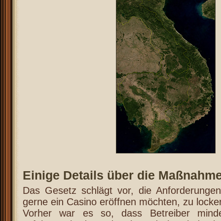
Einige Details über die Maßnahm
Das Gesetz schlägt vor, die Anforderungen
gerne ein Casino eröffnen möchten, zu locke
Vorher war es so, dass Betreiber mind