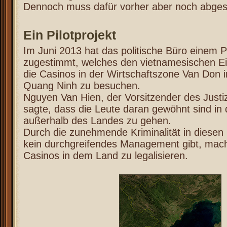
Dennoch muss dafür vorher aber noch abge
Ein Pilotprojekt
Im Juni 2013 hat das politische Büro einem 
zugestimmt, welches den vietnamesischen Ei
die Casinos in der Wirtschaftszone Van Don i
Quang Ninh zu besuchen.
Nguyen Van Hien, der Vorsitzender des Just
sagte, dass die Leute daran gewöhnt sind in 
außerhalb des Landes zu gehen.
Durch die zunehmende Kriminalität in diesen
kein durchgreifendes Management gibt, mach
Casinos in dem Land zu legalisieren.