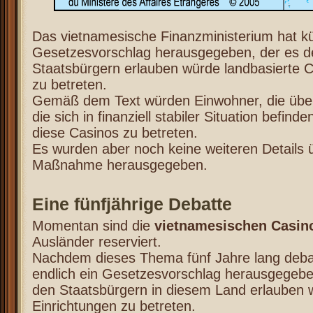
Das vietnamesische Finanzministerium hat kü
Gesetzesvorschlag herausgegeben, der es d
Staatsbürgern erlauben würde landbasierte 
zu betreten.
Gemäß dem Text würden Einwohner, die über
die sich in finanziell stabiler Situation befind
diese Casinos zu betreten.
Es wurden aber noch keine weiteren Details 
Maßnahme herausgegeben.
Eine fünfjährige Debatte
Momentan sind die
vietnamesischen Casin
Ausländer reserviert.
Nachdem dieses Thema fünf Jahre lang debatt
endlich ein Gesetzesvorschlag herausgegebe
den Staatsbürgern in diesem Land erlauben 
Einrichtungen zu betreten.