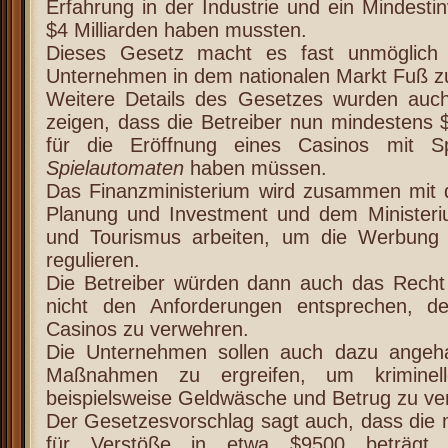
Erfahrung in der Industrie und ein Mindesti
$4 Milliarden haben mussten.
Dieses Gesetz macht es fast unmöglich 
Unternehmen in dem nationalen Markt Fuß z
Weitere Details des Gesetzes wurden auch
zeigen, dass die Betreiber nun mindestens $
für die Eröffnung eines Casinos mit Sp
Spielautomaten
haben müssen.
Das Finanzministerium wird zusammen mit 
Planung und Investment und dem Ministeriu
und Tourismus arbeiten, um die Werbung 
regulieren.
Die Betreiber würden dann auch das Recht
nicht den Anforderungen entsprechen, 
Casinos zu verwehren.
Die Unternehmen sollen auch dazu angeha
Maßnahmen zu ergreifen, um kriminelle
beispielsweise Geldwäsche und Betrug zu ve
Der Gesetzesvorschlag sagt auch, dass die 
für Verstöße in etwa $9500 beträgt