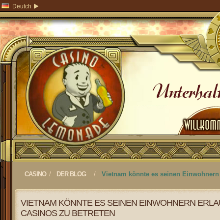
Deutch
Unterhalt
Willkom
CASINO
/
DER BLOG
/
Vietnam könnte es seinen Einwohnern 
VIETNAM KÖNNTE ES SEINEN EINWOHNERN ERL
CASINOS ZU BETRETEN